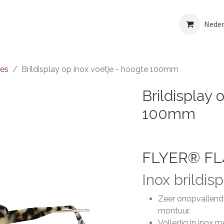
or professionals
Realisaties
Shop
Neder
ges
Brildisplay op inox voetje - hoogte 100mm
Brildisplay 
100mm
FLYER® F
Inox brildis
Zeer onopvallend:
montuur.
Volledig in inox 