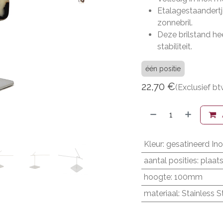
Etalagestaandertj
zonnebril.
Deze brilstand he
stabiliteit.
één positie
22,70
€
(Exclusief bt
Kleur
:
gesatineerd In
aantal posities
:
plaats
hoogte
:
100mm
materiaal
:
Stainless S