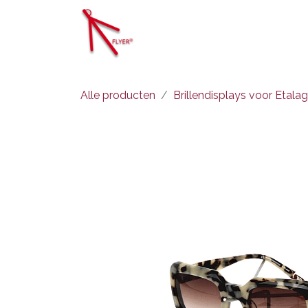
Overslaan naar inhoud
Oplossingen
Vo
Alle producten
Brillendisplays voor Etala