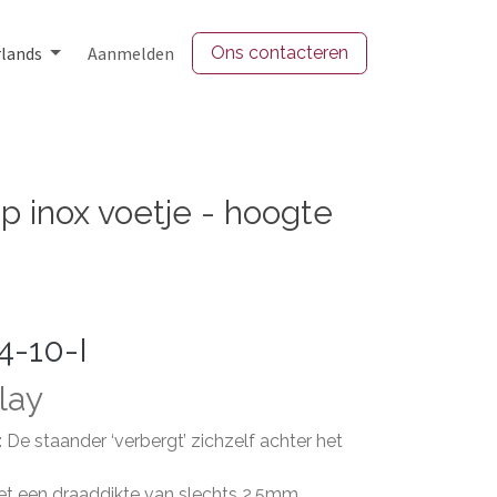
lands
Aanmelden
Ons contacteren
op inox voetje - hoogte
L4-10-I
play
 De staander ‘verbergt’ zichzelf achter het
met een draaddikte van slechts 2,5mm.