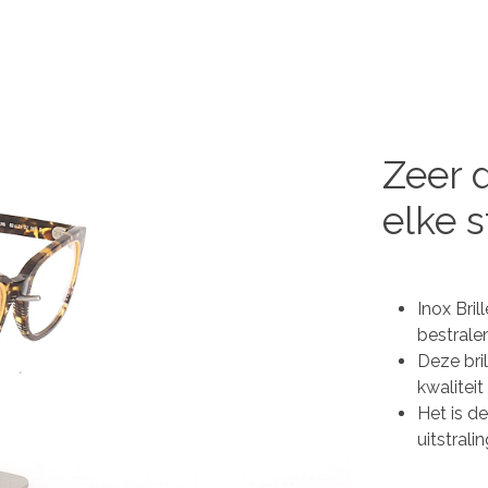
Zeer d
elke s
Inox Bri
bestrale
Deze bri
kwaliteit
Het is d
uitstrali