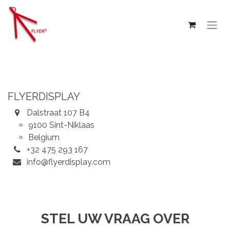
Overslaan naar inhoud
FLYERDISPLAY
Dalstraat 107 B4
9100 Sint-Niklaas
Belgium
+32 475 293 167
info@flyerdisplay.com
STEL UW VRAAG OVER